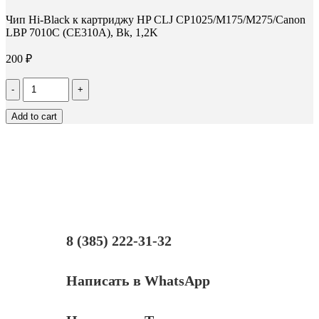
Чип Hi-Black к картриджу HP CLJ CP1025/M175/M275/Canon
LBP 7010C (CE310A), Bk, 1,2K
200
₽
Количество
Чип
Hi-
Add to cart
Black
к
картриджу
HP
CLJ
CP1025/M175/M275/Canon
LBP
7010C
(CE310A),
Bk,
8 (385) 222-31-32
1,2K
Написать в WhatsApp