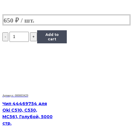
650
₽
Количество
Add to
Чип
cart
Hi-
Black
к
картриджу
HP
CLJ
CP1025/M175/M275/Canon
LBP
7010C
(CE310A),
Артикул: 000003429
Bk,
1,2K
Чип 44469754 для
Oki C510, C530,
MC561, Голубой, 5000
стр.