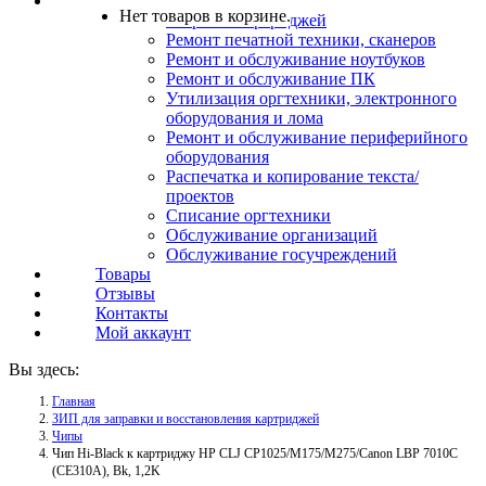
Услуги
Нет товаров в корзине.
Заправка картриджей
Ремонт печатной техники, сканеров
Ремонт и обслуживание ноутбуков
Ремонт и обслуживание ПК
Утилизация оргтехники, электронного
оборудования и лома
Ремонт и обслуживание периферийного
оборудования
Распечатка и копирование текста/
проектов
Списание оргтехники
Обслуживание организаций
Обслуживание госучреждений
Товары
Отзывы
Контакты
Мой аккаунт
Вы здесь:
Главная
ЗИП для заправки и восстановления картриджей
Чипы
Чип Hi-Black к картриджу HP CLJ CP1025/M175/M275/Canon LBP 7010C
(CE310A), Bk, 1,2K