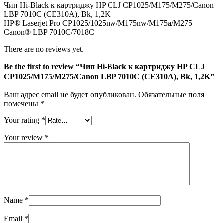
Чип Hi-Black к картриджу HP CLJ CP1025/M175/M275/Canon
LBP
LBP 7010C (CE310A), Bk, 1,2K
7010C
HP® Laserjet Pro CP1025/1025nw/M175nw/M175a/M275
(CE310A),
Canon® LBP 7010C/7018C
Bk,
1,2K
There are no reviews yet.
Be the first to review “Чип Hi-Black к картриджу HP CLJ
CP1025/M175/M275/Canon LBP 7010C (CE310A), Bk, 1,2K”
Ваш адрес email не будет опубликован.
Обязательные поля
помечены
*
Your rating
*
Your review
*
Name
*
Email
*