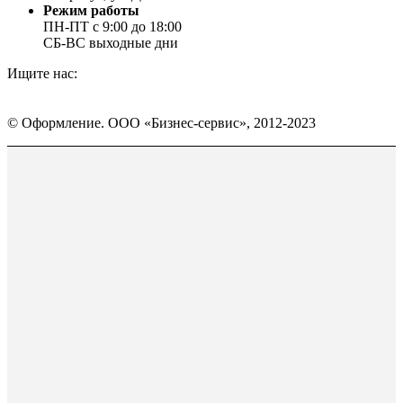
Режим работы
ПН-ПТ с 9:00 до 18:00
СБ-ВС выходные дни
Ищите нас:
Страница
Страница
Страница
Вконтакте
WhatsApp
Telegram
© Оформление. ООО «Бизнес-сервис», 2012-2023
открывается
открывается
открывается
в
в
в
Вверх
новом
новом
новом
окне
окне
окне