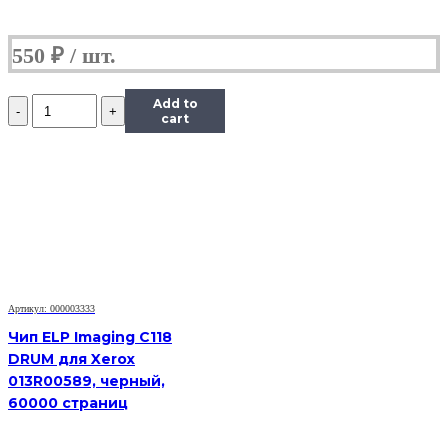
550
₽
Количество
Add to
Чип
cart
Hi-
Black
к
картриджу
HP
CLJ
CP1025/M175/M275/Canon
LBP
7010C
(CE310A),
Артикул: 000003333
Bk,
1,2K
Чип ELP Imaging C118
DRUM для Xerox
013R00589, черный,
60000 страниц