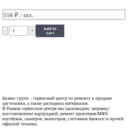
550
₽
Количество
Add to
Чип
cart
Hi-
Black
к
картриджу
HP
CLJ
CP1025/M175/M275/Canon
LBP
7010C
(CE310A),
Bk,
1,2K
Бизнес групп – сервисный центр по ремонту и продаже
оргтехники, а также расходных материалов.
В Нашем сервисном центре мы производим: заправку/
восстановление картриджей, ремонт принтеров/МФУ,
ноутбуков, сканеров, мониторов, счетчиков банкнот и прочей
офисной техники.