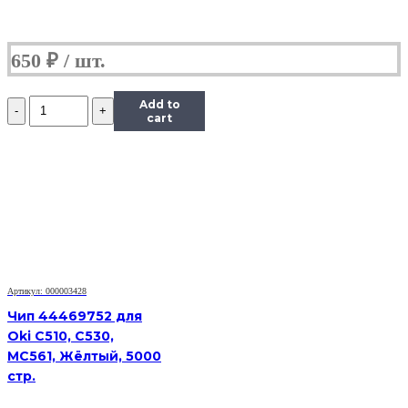
650
₽
Количество
Add to
Чип
cart
Hi-
Black
к
картриджу
HP
CLJ
CP1025/M175/M275/Canon
LBP
7010C
(CE310A),
Артикул: 000003428
Bk,
1,2K
Чип 44469752 для
Oki C510, C530,
MC561, Жёлтый, 5000
стр.