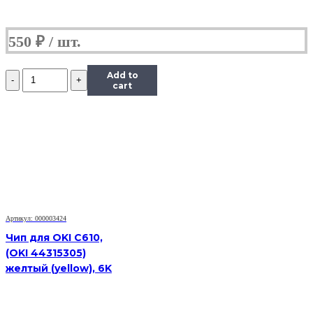
550
₽
Количество
Add to
Чип
cart
Hi-
Black
к
картриджу
HP
CLJ
CP1025/M175/M275/Canon
LBP
7010C
(CE310A),
Артикул: 000003424
Bk,
1,2K
Чип для OKI C610,
(OKI 44315305)
желтый (yellow), 6K