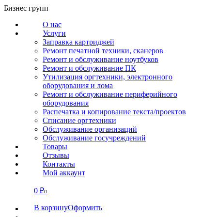
Перейти
Бизнес групп
к
О нас
содержанию
Услуги
Заправка картриджей
Ремонт печатной техники, сканеров
Ремонт и обслуживание ноутбуков
Ремонт и обслуживание ПК
Утилизация оргтехники, электронного
оборудования и лома
Ремонт и обслуживание периферийного
оборудования
Распечатка и копирование текста/проектов
Списание оргтехники
Обслуживание организаций
Обслуживание госучреждений
Товары
Отзывы
Контакты
Мой аккаунт
0
₽
СВЯЗАТЬСЯ
0
В корзину
Оформить
О нас