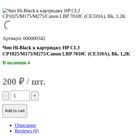
Артикул: 000000342
Чип Hi-Black к картриджу HP CLJ
CP1025/M175/M275/Canon LBP 7010C (CE310A), Bk, 1,2K
В наличии 4
200
₽
Количество
Чип
Hi-
Black
Add to cart
к
картриджу
Описание
HP
Reviews (0)
CLJ
CP1025/M175/M275/Canon