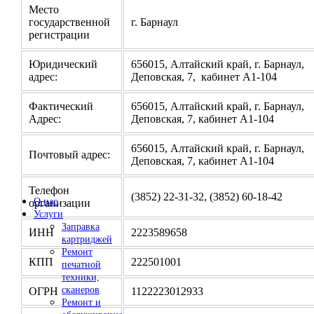
Место
государственной
г. Барнаул
регистрации
Юридический
656015, Алтайский край, г. Барнаул,
адрес:
Деповская, 7, кабинет А1-104
Фактический
656015, Алтайский край, г. Барнаул,
Адрес:
Деповская, 7, кабинет А1-104
656015, Алтайский край, г. Барнаул,
Почтовый адрес:
Деповская, 7, кабинет А1-104
Телефон
(3852) 22-31-32, (3852) 60-18-42
О нас
организации
Услуги
Заправка
ИНН
2223589658
картриджей
Ремонт
КПП
222501001
печатной
техники,
сканеров
ОГРН
1122223012933
Ремонт и