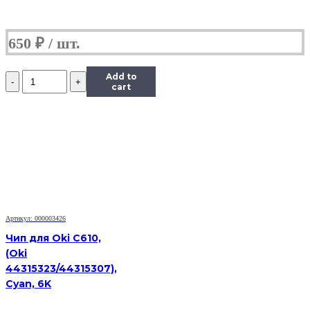
650
₽
Количество
Add to
Чип
cart
Hi-
Black
к
картриджу
HP
CLJ
CP1025/M175/M275/Canon
LBP
7010C
(CE310A),
Артикул: 000003426
Bk,
1,2K
Чип для Oki C610,
(Oki
44315323/44315307),
Cyan, 6K