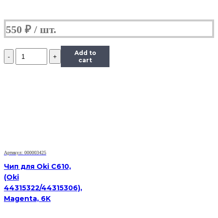
550
₽
Количество
Add to
Чип
cart
Hi-
Black
к
картриджу
HP
CLJ
CP1025/M175/M275/Canon
LBP
7010C
(CE310A),
Артикул: 000003425
Bk,
1,2K
Чип для Oki C610,
(Oki
44315322/44315306),
Magenta, 6K