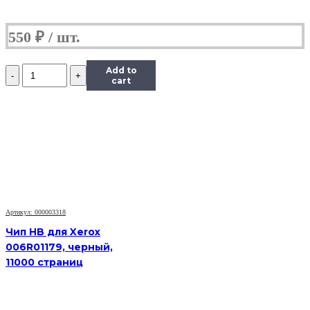
550
₽
Количество
Add to
Чип
cart
Hi-
Black
к
картриджу
HP
CLJ
CP1025/M175/M275/Canon
LBP
7010C
(CE310A),
Артикул: 000003318
Bk,
1,2K
Чип HB для Xerox
006R01179, черный,
11000 страниц