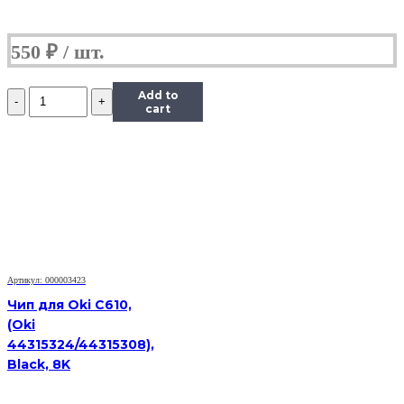
550
₽
Количество
Add to
Чип
cart
Hi-
Black
к
картриджу
HP
CLJ
CP1025/M175/M275/Canon
LBP
7010C
(CE310A),
Артикул: 000003423
Bk,
1,2K
Чип для Oki C610,
(Oki
44315324/44315308),
Black, 8K