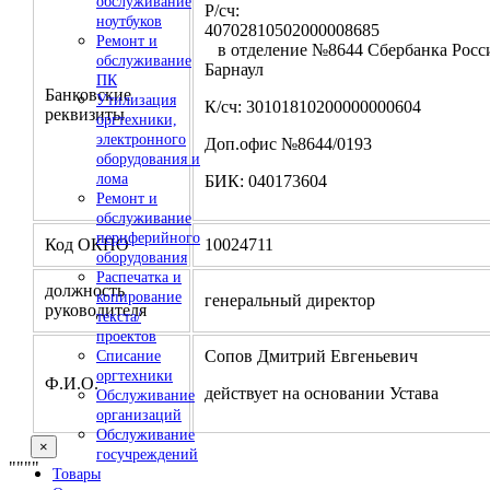
обслуживание
Р/сч:
ноутбуков
4070281050200000
Ремонт и
в отделение №8644 Сбербанка Росси
обслуживание
Барнаул
ПК
Банковские
Утилизация
К/сч: 30101810200000000604
реквизиты
оргтехники,
электронного
Доп.офис №8644/0193
оборудования и
лома
БИК: 040173604
Ремонт и
обслуживание
периферийного
Код ОКПО
10024711
оборудования
Распечатка и
должность
копирование
генеральный директор
руководителя
текста/
проектов
Сопов Дмитрий Евгеньевич
Списание
оргтехники
Ф.И.О.
действует на основании Устава
Обслуживание
организаций
Обслуживание
×
госучреждений
"
""
"
Товары