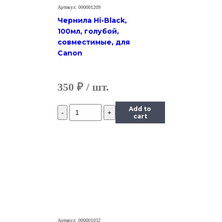
Артикул: 000001209
Чернила Hi-Black,
100мл, голубой,
совместимые, для
Canon
350
₽
Количество
Add to
Чернила
cart
InkTec
(E0010)
для
Epson
R200/R270
(T0824),
Y,
0,5
л.
Артикул: 000001032