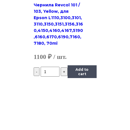
Чернила Revcol 101 /
103, Yellow, для
Epson L1110,3100,3101,
3110,3150,3151,3156,316
0,4150,4160,4167,5190
,6160,6170,6190,7160,
7180, 70ml
1100
₽
Количество
Add to
Чернила
cart
InkTec
(E0010)
для
Epson
R200/R270
(T0824),
Y,
0,5
л.