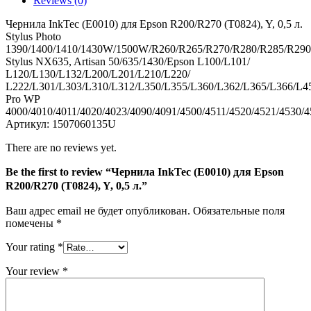
Reviews (0)
(T0824),
Y,
Чернила InkTec (E0010) для Epson R200/R270 (T0824), Y, 0,5 л.
0,5
Stylus Photo
л.
1390/1400/1410/1430W/1500W/R260/R265/R270/R280/R285
Stylus NX635, Artisan 50/635/1430/Epson L100/L101/
L120/L130/L132/L200/L201/L210/L220/
L222/L301/L303/L310/L312/L350/L355/L360/L362/L365/L366/L4
Pro WP
4000/4010/4011/4020/4023/4090/4091/4500/4511/4520/4521/
Артикул: 1507060135U
There are no reviews yet.
Be the first to review “Чернила InkTec (E0010) для Epson
R200/R270 (T0824), Y, 0,5 л.”
Ваш адрес email не будет опубликован.
Обязательные поля
помечены
*
Your rating
*
Your review
*