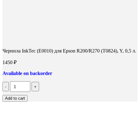
Чернила InkTec (E0010) для Epson R200/R270 (T0824), Y, 0,5 л.
1450
₽
Available on backorder
Количество
Чернила
InkTec
Add to cart
(E0010)
для
Epson
R200/R270
(T0824),
Y,
0,5
л.