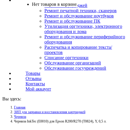
Услуги
Нет товаров в корзине.
Заправка картриджей
Ремонт печатной техники, сканеров
Ремонт и обслуживание ноутбуков
Ремонт и обслуживание ПК
Утилизация оргтехники, электронного
оборудования и лома
Ремонт и обслуживание периферийного
оборудования
Распечатка и копирование текста/
проектов
Списание оргтехники
Обслуживание организаций
Обслуживание госучреждений
Товары
Отзывы
Контакты
Мой аккаунт
Вы здесь:
Главная
ЗИП для заправки и восстановления картриджей
Чернила
Чернила InkTec (E0010) для Epson R200/R270 (T0824), Y, 0,5 л.