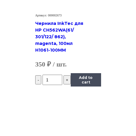
л.
Артикул: 000002673
Чернила InkTec для
HP CH562WA(61/
301/122/ 862),
magenta, 100мл
H1061-100MM
350
₽
Количество
Add to
Чернила
cart
InkTec
(E0010)
для
Epson
R200/R270
(T0824),
Y,
0,5
л.