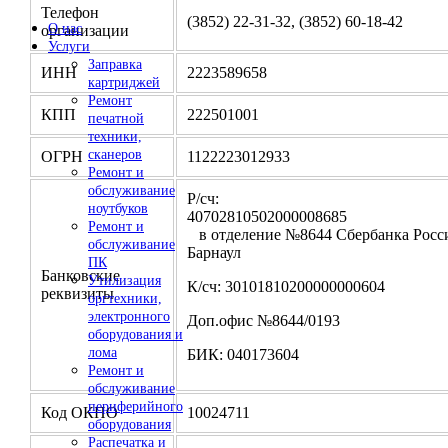
Телефон
(3852) 22-31-32, (3852) 60-18-42
О нас
организации
Услуги
Заправка
ИНН
2223589658
картриджей
Ремонт
КПП
222501001
печатной
техники,
сканеров
ОГРН
1122223012933
Ремонт и
обслуживание
Р/сч:
ноутбуков
4070281050200000
Ремонт и
в отделение №8644 Сбербанка Росси
обслуживание
Барнаул
ПК
Банковские
Утилизация
К/сч: 30101810200000000604
реквизиты
оргтехники,
электронного
Доп.офис №8644/0193
оборудования и
лома
БИК: 040173604
Ремонт и
обслуживание
периферийного
Код ОКПО
10024711
оборудования
Распечатка и