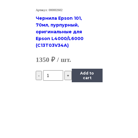
Артикул: 000002602
Чернила Epson 101,
70мл, пурпурный,
оригинальные для
Epson L4000/L6000
(C13T03V34A)
1350
₽
Количество
Add to
Чернила
cart
InkTec
(E0010)
для
Epson
R200/R270
(T0824),
Y,
0,5
л.