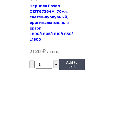
Чернила Epson
C13T67364A, 70мл,
светло-пурпурный,
оригинальные, для
Epson
L800/L805/L810/L850/
L1800
2120
₽
Количество
Add to
Чернила
cart
InkTec
(E0010)
для
Epson
R200/R270
(T0824),
Y,
0,5
л.