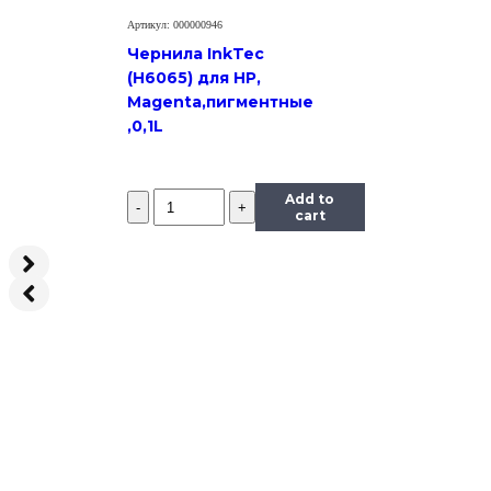
Артикул: 000000946
Чернила InkTec
(H6065) для HP,
Magenta,пигментные
,0,1L
Количество
Add to
Чернила
cart
InkTec
(E0010)
для
Epson
R200/R270
(T0824),
Y,
0,5
л.