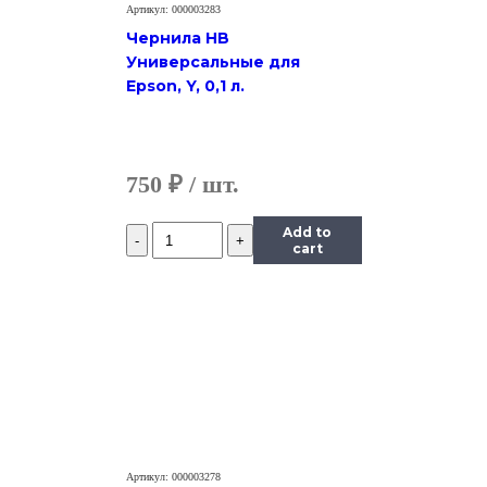
Артикул: 000003283
Чернила HB
Универсальные для
Epson, Y, 0,1 л.
750
₽
Количество
Add to
Чернила
cart
InkTec
(E0010)
для
Epson
R200/R270
(T0824),
Y,
0,5
л.
Артикул: 000003278