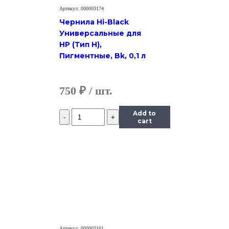
Артикул: 000003174
Чернила Hi-Black
Универсальные для
HP (Тип H),
Пигментные, Bk, 0,1 л
750
₽
Количество
Add to
Чернила
cart
InkTec
(E0010)
для
Epson
R200/R270
(T0824),
Y,
0,5
л.
Артикул: 000003161