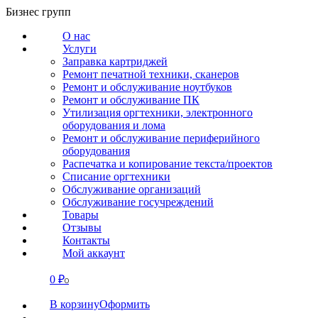
Перейти
Бизнес групп
к
О нас
содержанию
Услуги
Заправка картриджей
Ремонт печатной техники, сканеров
Ремонт и обслуживание ноутбуков
Ремонт и обслуживание ПК
Утилизация оргтехники, электронного
оборудования и лома
Ремонт и обслуживание периферийного
оборудования
Распечатка и копирование текста/проектов
Списание оргтехники
Обслуживание организаций
Обслуживание госучреждений
Товары
Отзывы
Контакты
Мой аккаунт
0
₽
СВЯЗАТЬСЯ
0
В корзину
Оформить
О нас