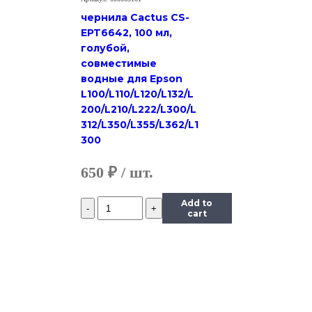
чернила Cactus CS-
EPT6642, 100 мл,
голубой,
совместимые
водные для Epson
L100/L110/L120/L132/L
200/L210/L222/L300/L
312/L350/L355/L362/L1
300
650
₽
Количество
Add to
Чернила
cart
InkTec
(E0010)
для
Epson
R200/R270
(T0824),
Y,