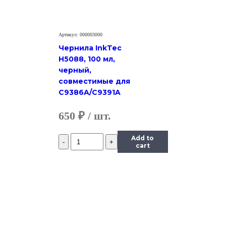
0,5
л.
Артикул: 000003000
Чернила InkTec
H5088, 100 мл,
черный,
совместимые для
C9386A/C9391A
650
₽
Количество
Add to
Чернила
cart
InkTec
(E0010)
для
Epson
R200/R270
(T0824),
Y,
0,5