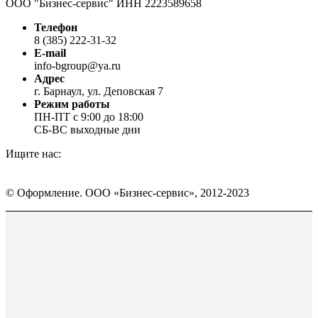
ООО "Бизнес-сервис" ИНН 2223589658
Телефон
8 (385) 222-31-32
E-mail
info-bgroup@ya.ru
Адрес
г. Барнаул, ул. Деповская 7
Режим работы
ПН-ПТ с 9:00 до 18:00
СБ-ВС выходные дни
Ищите нас:
Страница
Страница
Страница
Вконтакте
WhatsApp
Telegram
© Оформление. ООО «Бизнес-сервис», 2012-2023
открывается
открывается
открывается
в
в
в
Вверх
новом
новом
новом
окне
окне
окне