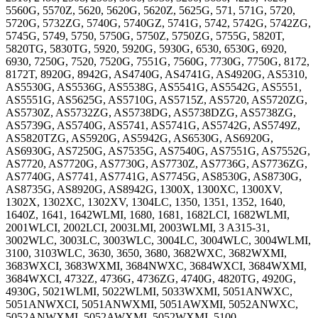
5560G, 5570Z, 5620, 5620G, 5620Z, 5625G, 571, 571G, 5720,
5720G, 5732ZG, 5740G, 5740GZ, 5741G, 5742, 5742G, 5742ZG,
5745G, 5749, 5750, 5750G, 5750Z, 5750ZG, 5755G, 5820T,
5820TG, 5830TG, 5920, 5920G, 5930G, 6530, 6530G, 6920,
6930, 7250G, 7520, 7520G, 7551G, 7560G, 7730G, 7750G, 8172,
8172T, 8920G, 8942G, AS4740G, AS4741G, AS4920G, AS5310,
AS5530G, AS5536G, AS5538G, AS5541G, AS5542G, AS5551,
AS5551G, AS5625G, AS5710G, AS5715Z, AS5720, AS5720ZG,
AS5730Z, AS5732ZG, AS5738DG, AS5738DZG, AS5738ZG,
AS5739G, AS5740G, AS5741, AS5741G, AS5742G, AS5749Z,
AS5820TZG, AS5920G, AS5942G, AS6530G, AS6920G,
AS6930G, AS7250G, AS7535G, AS7540G, AS7551G, AS7552G,
AS7720, AS7720G, AS7730G, AS7730Z, AS7736G, AS7736ZG,
AS7740G, AS7741, AS7741G, AS7745G, AS8530G, AS8730G,
AS8735G, AS8920G, AS8942G, 1300X, 1300XC, 1300XV,
1302X, 1302XC, 1302XV, 1304LC, 1350, 1351, 1352, 1640,
1640Z, 1641, 1642WLMI, 1680, 1681, 1682LCI, 1682WLMI,
2001WLCI, 2002LCI, 2003LMI, 2003WLMI, 3 A315-31,
3002WLC, 3003LC, 3003WLC, 3004LC, 3004WLC, 3004WLMI,
3100, 3103WLC, 3630, 3650, 3680, 3682WXC, 3682WXMI,
3683WXCI, 3683WXMI, 3684NWXC, 3684WXCI, 3684WXMI,
3684WXСI, 4732Z, 4736G, 4736ZG, 4740G, 4820TG, 4920G,
4930G, 5021WLMI, 5022WLMI, 5033WXMI, 5051ANWXC,
5051ANWXCI, 5051ANWXMI, 5051AWXMI, 5052ANWXC,
5052ANWXMI, 5052AWXMI, 5052WXMI, 5100,