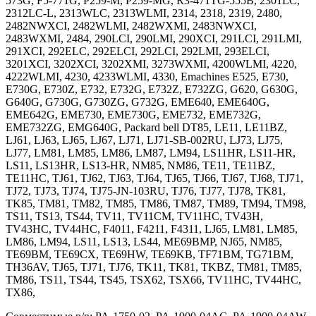
573G, F5-771G, P259-M, P259-MG, R3-471TG-555B, 2301LC,
2312LC-L, 2313WLC, 2313WLMI, 2314, 2318, 2319, 2480,
2482NWXCI, 2482WLMI, 2482WXMI, 2483NWXCI,
2483WXMI, 2484, 290LCI, 290LMI, 290XCI, 291LCI, 291LMI,
291XCI, 292ELC, 292ELCI, 292LCI, 292LMI, 293ELCI,
3201XCI, 3202XCI, 3202XMI, 3273WXMI, 4200WLMI, 4220,
4222WLMI, 4230, 4233WLMI, 4330, Emachines E525, E730,
E730G, E730Z, E732, E732G, E732Z, E732ZG, G620, G630G,
G640G, G730G, G730ZG, G732G, EME640, EME640G,
EME642G, EME730, EME730G, EME732, EME732G,
EME732ZG, EMG640G, Packard bell DT85, LE11, LE11BZ,
LJ61, LJ63, LJ65, LJ67, LJ71, LJ71-SB-002RU, LJ73, LJ75,
LJ77, LM81, LM85, LM86, LM87, LM94, LS11HR, LS11-HR,
LS11, LS13HR, LS13-HR, NM85, NM86, TE11, TE11BZ,
TE11HC, TJ61, TJ62, TJ63, TJ64, TJ65, TJ66, TJ67, TJ68, TJ71,
TJ72, TJ73, TJ74, TJ75-JN-103RU, TJ76, TJ77, TJ78, TK81,
TK85, TM81, TM82, TM85, TM86, TM87, TM89, TM94, TM98,
TS11, TS13, TS44, TV11, TV11CM, TV11HC, TV43H,
TV43HC, TV44HC, F4011, F4211, F4311, LJ65, LM81, LM85,
LM86, LM94, LS11, LS13, LS44, ME69BMP, NJ65, NM85,
TE69BM, TE69CX, TE69HW, TE69KB, TF71BM, TG71BM,
TH36AV, TJ65, TJ71, TJ76, TK11, TK81, TKBZ, TM81, TM85,
TM86, TS11, TS44, TS45, TSX62, TSX66, TV11HC, TV44HC,
TX86,