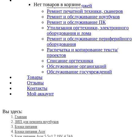
Услуги
Нет товаров в корзине.
Заправка картриджей
Ремонт печатной техники, сканеров
Ремонт и обслуживание ноутбуков
Ремонт и обслуживание ПК
Утилизация оргтехники, электронного
оборудования и лома
Ремонт и обслуживание периферийного
оборудования
Распечатка и копирование текста/
проектов
Списание оргтехники
Обслуживание организаций
Обслуживание госучреждений
Товары
Отзывы
Контакты
Мой аккаунт
Вы здесь:
Главная
ЗИП для ремонта ноутбуков
Блоки питания
Блоки питания Acer
Блок питания Acer 5.5×1.7 19V 4.74A