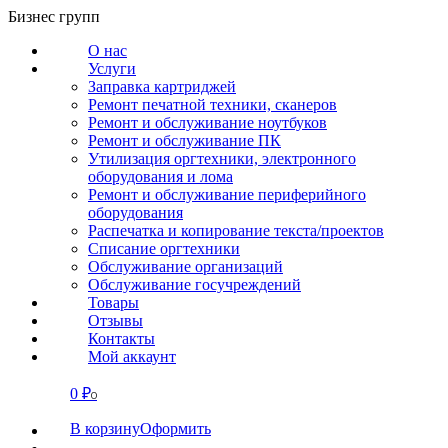
Перейти
Бизнес групп
к
О нас
содержанию
Услуги
Заправка картриджей
Ремонт печатной техники, сканеров
Ремонт и обслуживание ноутбуков
Ремонт и обслуживание ПК
Утилизация оргтехники, электронного
оборудования и лома
Ремонт и обслуживание периферийного
оборудования
Распечатка и копирование текста/проектов
Списание оргтехники
Обслуживание организаций
Обслуживание госучреждений
Товары
Отзывы
Контакты
Мой аккаунт
0
₽
СВЯЗАТЬСЯ
0
В корзину
Оформить
О нас