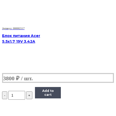
19V
4.74A
Артикул: 000002117
Блок питания Acer
5.5x1.7 19V 3.42A
3800
₽
Add to
Количество
cart
Блок
питания
Acer
5.5x1.7