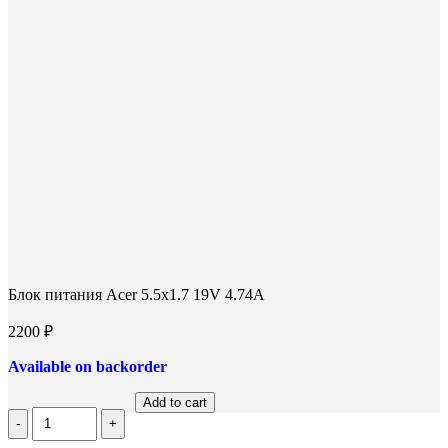
новом
новом
новом
окне
окне
окне
Блок питания Acer 5.5x1.7 19V 4.74A
2200
₽
Available on backorder
Add to cart
Количество
Блок