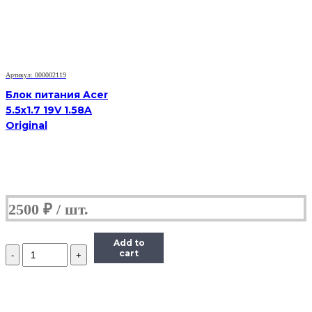
19V
4.74A
Артикул: 000002119
Блок питания Acer
5.5x1.7 19V 1.58A
Original
2500
₽
Add to
Количество
cart
Блок
питания
Acer
5.5x1.7
19V