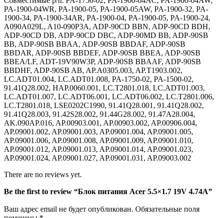
Совместимые p/n: PA-1750-02, PA-1900-04AC, PA-1900-04AW,
PA-1900-04WR, PA-1900-05, PA-1900-05AW, PA-1900-32, PA-
1900-34, PA-1900-34AR, PA-1900-04, PA-1900-05, PA-1900-24,
A090A029L, A10-090P3A, ADP-90CD BBN, ADP-90CD BDH,
ADP-90CD DB, ADP-90CD DBC, ADP-90MD BB, ADP-90SB
BB, ADP-90SB BBAA, ADP-90SB BBDAF, ADP-90SB
BBDAR, ADP-90SB BBDEF, ADP-90SB BBEA, ADP-90SB
BBEA/LF, ADT-19V90W3P, ADP-90SB BBAAF, ADP-90SB
BBDHF, ADP-90SB AB, AP.A0305.003, AP.T1903.002,
LC.ADT01.004, LC.ADT01.008, PA-1750-02, PA-1500-02,
91.41Q28.002, HAP.0060.001, LC.T2801.018, LC.ADT01.003,
LC.ADT01.007, LC.ADT06.001, LC.ADT06.002, LC.T2801.006,
LC.T2801.018, LSE0202C1990, 91.41Q28.001, 91.41Q28.002,
91.41Q28.003, 91.42S28.002, 91.44G28.002, 91.47A28.004,
AK.090AP.016, AP.00903.001, AP.00903.002, AP.00906.004,
AP.09001.002, AP.09001.003, AP.09001.004, AP.09001.005,
AP.09001.006, AP.09001.008, AP.09001.009, AP.09001.010,
AP.09001.012, AP.09001.013, AP.09001.014, AP.09001.023,
AP.09001.024, AP.09001.027, AP.09001.031, AP.09003.002
There are no reviews yet.
Be the first to review “Блок питания Acer 5.5×1.7 19V 4.74A”
Ваш адрес email не будет опубликован.
Обязательные поля
помечены
*