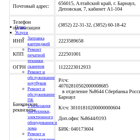
656015, Алтайский край, г. Барнаул,
Почтовый адрес:
Деповская, 7, кабинет А1-104
Телефон
(3852) 22-31-32, (3852) 60-18-42
О нас
организации
Услуги
Заправка
ИНН
2223589658
картриджей
Ремонт
КПП
222501001
печатной
техники,
сканеров
ОГРН
1122223012933
Ремонт и
обслуживание
Р/сч:
ноутбуков
4070281050200000
Ремонт и
в отделение №8644 Сбербанка Росси
обслуживание
Барнаул
ПК
Банковские
Утилизация
К/сч: 30101810200000000604
реквизиты
оргтехники,
электронного
Доп.офис №8644/0193
оборудования и
лома
БИК: 040173604
Ремонт и
обслуживание