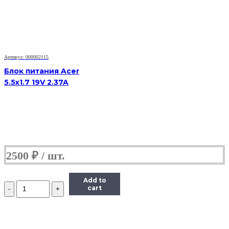
19V
4.74A
Артикул: 000002115
Блок питания Acer
5.5x1.7 19V 2.37A
2500
₽
Add to
Количество
cart
Блок
питания
Acer
5.5x1.7