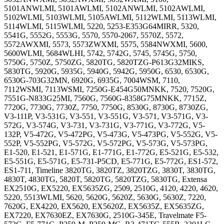
5101ANWLMI, 5101AWLMI, 5102ANWLMI, 5102AWLMI,
5102WLMI, 5103WLMI, 5105AWLMI, 5112WLMI, 5113WLMI,
5114WLMI, 5115WLMI, 5220, 5253-E353G64MIRR, 5320,
5541G, 5552G, 5553G, 5570, 5570-2067, 5570Z, 5572,
5572AWXMI, 5573, 5573ZWXMI, 5575, 5584NWXMI, 5600,
5600WLMI, 5684WLHI, 5742, 5742G, 5745, 5745G, 5750,
5750G, 5750Z, 5750ZG, 5820TG, 5820TZG-P613G32MIKS,
5830TG, 5920G, 5935G, 5940G, 5942G, 5950G, 6530, 6530G,
6530G-703G32MN, 6920G, 6935G, 7004WSM, 7110,
7112WSMI, 7113WSMI, 7250G-E454G50MNKK, 7520, 7520G,
7551G-N833G25MI, 7560G, 7560G-8358G75MNKK, 7715Z,
7720G, 7730G, 7730Z, 7750, 7750G, 8530G, 8730G, 8730ZG,
V3-111P, V3-531G, V3-551, V3-551G, V3-571, V3-571G, V3-
572G, V3-574G, V3-731, V3-731G, V3-771G, V3-772G, V5-
132P, V5-472G, V5-472PG, V5-473G, V5-473PG, V5-552G, V5-
552P, V5-552PG, V5-572G, V5-572PG, V5-573G, V5-573PG,
E1-520, E1-521, E1-571G, E1-771G, E1-772G, E5-521G, E5-532,
E5-551G, E5-571G, E5-731-P5CD, E5-771G, E5-772G, ES1-572,
ES1-711, Timeline 3820TG, 3820TZ, 3820TZG, 3830T, 3830TG,
4830T, 4830TG, 5820T, 5820TG, 5820TZG, 5830TG, Extensa
EX2510G, EX5220, EX5635ZG, 2509, 2510G, 4120, 4220, 4620,
5220, 5513WLMI, 5620, 5620G, 5620Z, 5630G, 5630Z, 7220,
7620G, EX4220, EX5620, EX5620Z, EX5635Z, EX5635ZG,
EX7220, EX7630EZ, EX7630G, 2510G-345E, Travelmate F5-