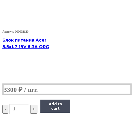
4.74A
Артикул: 000002120
Блок питания Acer
5.5x1.7 19V 6.3A ORG
3300
₽
Add to
Количество
cart
Блок
питания
Acer
5.5x1.7
19V