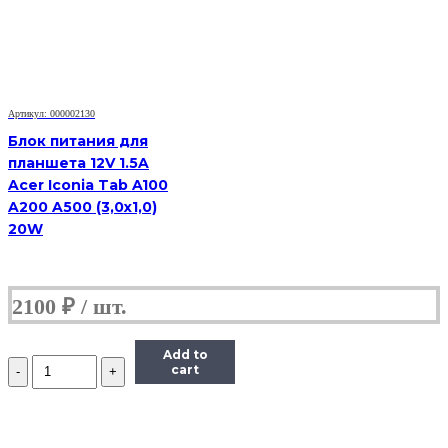
19V
4.74A
Артикул: 000002130
Блок питания для
планшета 12V 1.5A
Acer Iconia Tab A100
A200 A500 (3,0х1,0)
20W
2100
₽
Add to
Количество
cart
Блок
питания
Acer
5.5x1.7