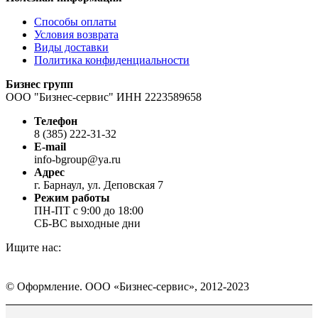
Способы оплаты
Условия возврата
Виды доставки
Политика конфиденциальности
Бизнес групп
ООО "Бизнес-сервис" ИНН 2223589658
Телефон
8 (385) 222-31-32
E-mail
info-bgroup@ya.ru
Адрес
г. Барнаул, ул. Деповская 7
Режим работы
ПН-ПТ с 9:00 до 18:00
СБ-ВС выходные дни
Ищите нас:
Страница
Страница
Страница
Вконтакте
WhatsApp
Telegram
© Оформление. ООО «Бизнес-сервис», 2012-2023
открывается
открывается
открывается
в
в
в
Вверх