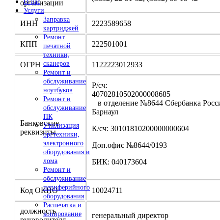
О нас
организации
Услуги
Заправка
ИНН
2223589658
картриджей
Ремонт
КПП
222501001
печатной
техники,
сканеров
ОГРН
1122223012933
Ремонт и
обслуживание
Р/сч:
ноутбуков
4070281050200000
Ремонт и
в отделение №8644 Сбербанка Росси
обслуживание
Барнаул
ПК
Банковские
Утилизация
К/сч: 30101810200000000604
реквизиты
оргтехники,
электронного
Доп.офис №8644/0193
оборудования и
лома
БИК: 040173604
Ремонт и
обслуживание
периферийного
Код ОКПО
10024711
оборудования
Распечатка и
должность
копирование
генеральный директор
руководителя