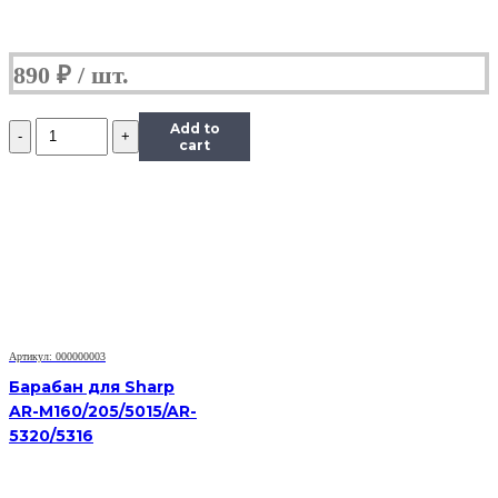
890
₽
Количество
Add to
Барабан
cart
KIT
Katun
для
Kyocera
1620
(барабан+ракель)
Артикул: 000000003
Барабан для Sharp
AR-M160/205/5015/AR-
5320/5316