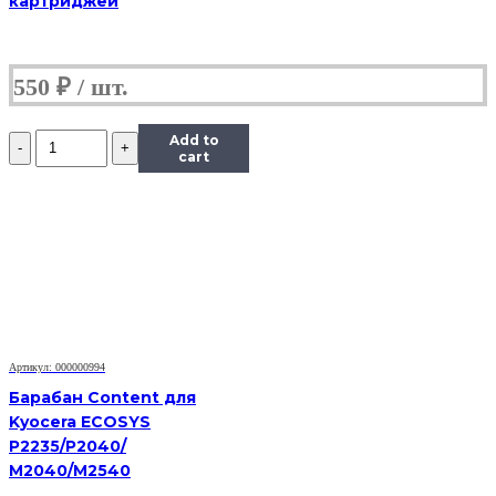
картриджей
550
₽
Количество
Add to
Барабан
cart
KIT
Katun
для
Kyocera
1620
(барабан+ракель)
Артикул: 000000994
Барабан Content для
Kyocera ECOSYS
P2235/P2040/
M2040/M2540