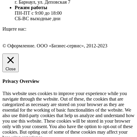
г. Барнаул, ул. Деповская 7
Режим работы
ПН-ПТ с 9:00 до 18:00
СБ-ВС выходные дни
Ищите нас:
Страница
Страница
Страница
Вконтакте
WhatsApp
Telegram
© Оформление. ООО «Бизнес-сервис», 2012-2023
открывается
открывается
открывается
в
в
в
Вверх
новом
новом
новом
окне
окне
окне
Close
Privacy Overview
This website uses cookies to improve your experience while you
navigate through the website. Out of these, the cookies that are
categorized as necessary are stored on your browser as they are
essential for the working of basic functionalities of the website. We
also use third-party cookies that help us analyze and understand how
you use this website. These cookies will be stored in your browser
only with your consent. You also have the option to opt-out of these
cookies. But opting out of some of these cookies may affect your