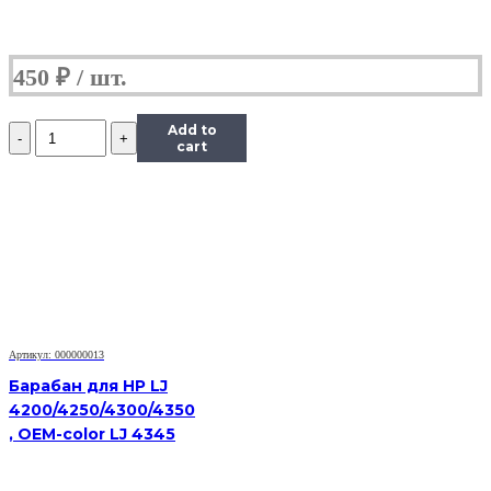
450
₽
Количество
Add to
Барабан
cart
KIT
Katun
для
Kyocera
1620
(барабан+ракель)
Артикул: 000000013
Барабан для HP LJ
4200/4250/4300/4350
, OEM-color LJ 4345