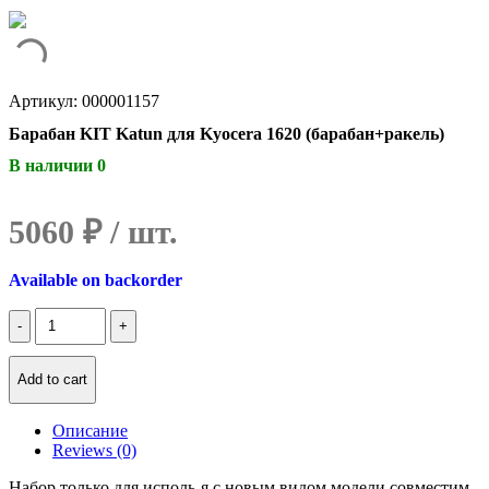
Артикул: 000001157
Барабан KIT Katun для Kyocera 1620 (барабан+ракель)
В наличии 0
5060
₽
Available on backorder
Количество
Барабан
KIT
Katun
Add to cart
для
Kyocera
Описание
1620
Reviews (0)
(барабан+ракель)
Набор только для исполь-я с новым видом модели совместим