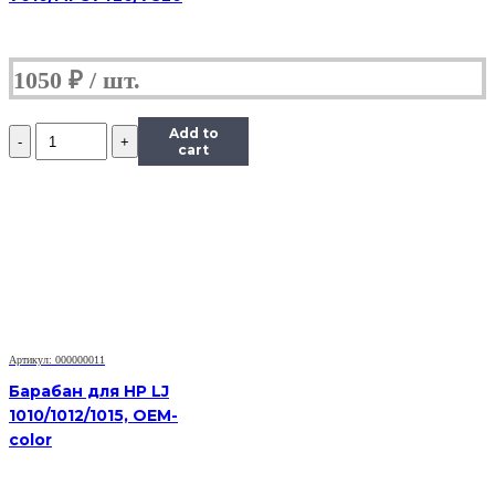
1050
₽
Количество
Add to
Барабан
cart
KIT
Katun
для
Kyocera
1620
(барабан+ракель)
Артикул: 000000011
Барабан для HP LJ
1010/1012/1015, OEM-
color