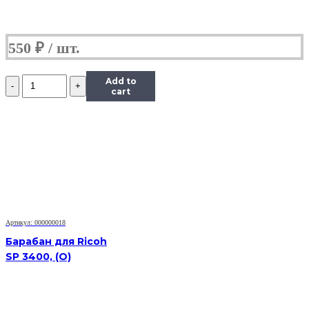
550
₽
Количество
Add to
Барабан
cart
KIT
Katun
для
Kyocera
1620
(барабан+ракель)
Артикул: 000000018
Барабан для Ricoh
SP 3400, (O)