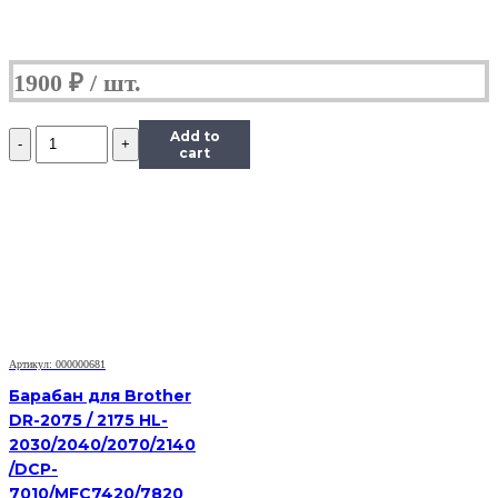
1900
₽
Количество
Add to
Барабан
cart
KIT
Katun
для
Kyocera
1620
(барабан+ракель)
Артикул: 000000681
Барабан для Brother
DR-2075 / 2175 HL-
2030/2040/2070/2140
/DCP-
7010/MFC7420/7820