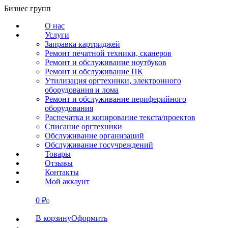
Перейти
Бизнес групп
к
О нас
содержанию
Услуги
Заправка картриджей
Ремонт печатной техники, сканеров
Ремонт и обслуживание ноутбуков
Ремонт и обслуживание ПК
Утилизация оргтехники, электронного
оборудования и лома
Ремонт и обслуживание периферийного
оборудования
Распечатка и копирование текста/проектов
Списание оргтехники
Обслуживание организаций
Обслуживание госучреждений
Товары
Отзывы
Контакты
Мой аккаунт
0
₽
СВЯЗАТЬСЯ
0
В корзину
Оформить
О нас