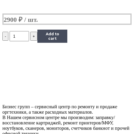
2900
₽
Количество
Add to
Барабан
cart
KIT
Katun
для
Kyocera
1620
(барабан+ракель)
Бизнес групп – сервисный центр по ремонту и продаже
оргтехники, а также расходных материалов.
В Нашем сервисном центре мы производим: заправку/
восстановление картриджей, ремонт принтеров/МФУ,
ноутбуков, сканеров, мониторов, счетчиков банкнот и прочей
офисной техники.