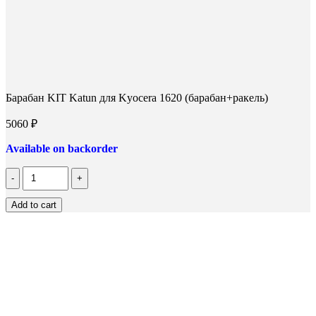
Барабан KIT Katun для Kyocera 1620 (барабан+ракель)
5060
₽
Available on backorder
Количество
Барабан
KIT
Add to cart
Katun
для
Kyocera
1620
(барабан+ракель)