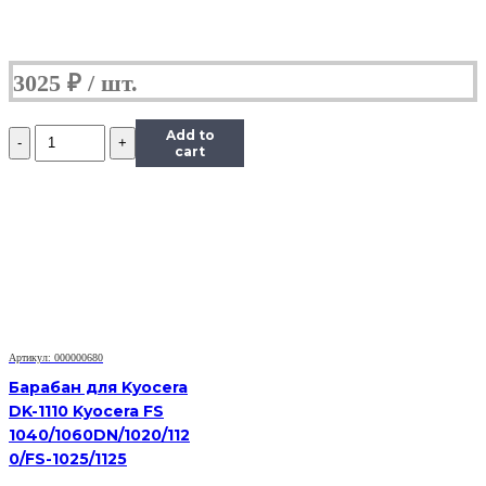
3025
₽
Количество
Add to
Барабан
cart
KIT
Katun
для
Kyocera
1620
(барабан+ракель)
Артикул: 000000680
Барабан для Kyocera
DK-1110 Kyocera FS
1040/1060DN/1020/112
0/FS-1025/1125