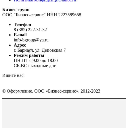
Бизнес групп
ООО "Бизнес-сервис" ИНН 2223589658
Телефон
8 (385) 222-31-32
E-mail
info-bgroup@ya.ru
Адрес
г. Барнаул, ул. Деповская 7
Режим работы
ПН-ПТ с 9:00 до 18:00
СБ-ВС выходные дни
Ищите нас:
Страница
Страница
Страница
Вконтакте
WhatsApp
Telegram
© Оформление. ООО «Бизнес-сервис», 2012-2023
открывается
открывается
открывается
в
в
в
Вверх
новом
новом
новом
окне
окне
окне