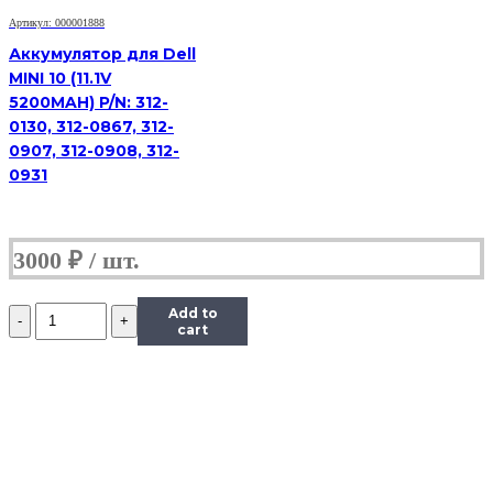
Артикул: 000001888
Аккумулятор для Dell
MINI 10 (11.1V
5200MAH) P/N: 312-
0130, 312-0867, 312-
0907, 312-0908, 312-
0931
3000
₽
Количество
Add to
Аккумулятор
cart
для
Dell
15-
5555
15-
3552
Original
(14.8V