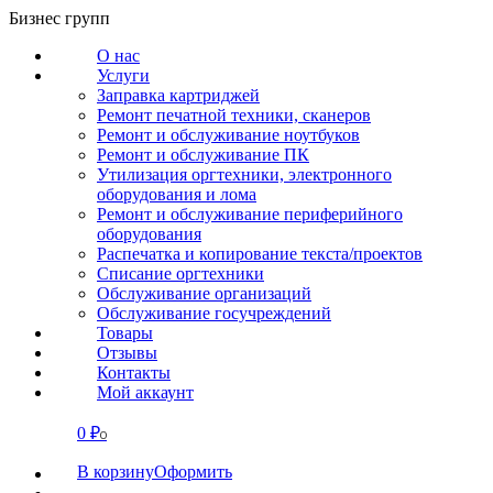
Перейти
Бизнес групп
к
О нас
содержанию
Услуги
Заправка картриджей
Ремонт печатной техники, сканеров
Ремонт и обслуживание ноутбуков
Ремонт и обслуживание ПК
Утилизация оргтехники, электронного
оборудования и лома
Ремонт и обслуживание периферийного
оборудования
Распечатка и копирование текста/проектов
Списание оргтехники
Обслуживание организаций
Обслуживание госучреждений
Товары
Отзывы
Контакты
Мой аккаунт
0
₽
СВЯЗАТЬСЯ
0
В корзину
Оформить
О нас