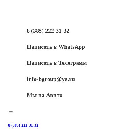
3552
Original
(14.8V
2200MAH)
P/N:
M5Y1K,
8 (385) 222-31-32
GXVJ3,
HD4J0,
K185W,
Написать в WhatsApp
WKRJ2
Написать в Телеграмм
info-bgroup@ya.ru
Мы на Авито
8 (385) 222-31-32