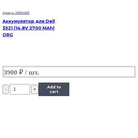
2200MAH)
P/N:
Артикул: 000001869
M5Y1K,
GXVJ3,
Аккумулятор для Dell
HD4J0,
3521 (14.8V 2700 MAh)
K185W,
ORG
WKRJ2
3900
₽
Количество
Add to
Аккумулятор
cart
для
Dell
15-
5555
15-
3552
Original
(14.8V