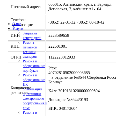
656015, Алтайский край, г. Барнаул,
Почтовый адрес:
Деповская, 7, кабинет А1-104
Телефон
(3852) 22-31-32, (3852) 60-18-42
О нас
организации
Услуги
Заправка
ИНН
2223589658
картриджей
Ремонт
КПП
222501001
печатной
техники,
сканеров
ОГРН
1122223012933
Ремонт и
обслуживание
Р/сч:
ноутбуков
4070281050200000
Ремонт и
в отделение №8644 Сбербанка Росси
обслуживание
Барнаул
ПК
Банковские
Утилизация
К/сч: 30101810200000000604
реквизиты
оргтехники,
электронного
Доп.офис №8644/0193
оборудования и
лома
БИК: 040173604
Ремонт и