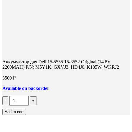
Аккумулятор для Dell 15-5555 15-3552 Original (14.8V
2200MAH) P/N: M5Y1K, GXVJ3, HD4J0, K185W, WKRJ2
3500
₽
Available on backorder
Количество
Аккумулятор
для
Add to cart
Dell
15-
5555
15-