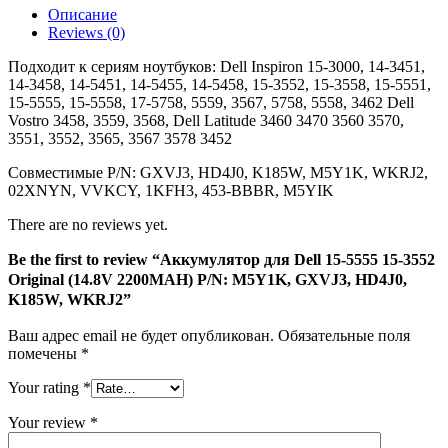
Описание
15-
Reviews (0)
3552
Original
Подходит к сериям ноутбуков: Dell Inspiron 15-3000, 14-3451,
(14.8V
14-3458, 14-5451, 14-5455, 14-5458, 15-3552, 15-3558, 15-5551,
2200MAH)
15-5555, 15-5558, 17-5758, 5559, 3567, 5758, 5558, 3462 Dell
P/N:
Vostro 3458, 3559, 3568, Dell Latitude 3460 3470 3560 3570,
M5Y1K,
3551, 3552, 3565, 3567 3578 3452
GXVJ3,
HD4J0,
Совместимые P/N: GXVJ3, HD4J0, K185W, M5Y1K, WKRJ2,
K185W,
02XNYN, VVKCY, 1KFH3, 453-BBBR, M5YIK
WKRJ2
There are no reviews yet.
Be the first to review “Аккумулятор для Dell 15-5555 15-3552
Original (14.8V 2200MAH) P/N: M5Y1K, GXVJ3, HD4J0,
K185W, WKRJ2”
Ваш адрес email не будет опубликован.
Обязательные поля
помечены
*
Your rating
*
Your review
*