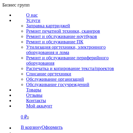
Перейти
Бизнес групп
к
О нас
содержанию
Услуги
Заправка картриджей
Ремонт печатной техники, сканеров
Ремонт и обслуживание ноутбуков
Ремонт и обслуживание ПК
Утилизация оргтехники, электронного
оборудования и лома
Ремонт и обслуживание периферийного
оборудования
Распечатка и копирование текста/проектов
Списание оргтехники
Обслуживание организаций
Обслуживание госучреждений
Товары
Отзывы
Контакты
Мой аккаунт
0
₽
СВЯЗАТЬСЯ
0
В корзину
Оформить
О нас