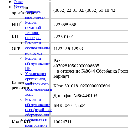
О нас
Услуги
Телефон
(3852) 22-31-32, (3852) 60-18-42
Заправка
организации
картриджей
Ремонт
ИНН
2223589658
печатной
техники,
КПП
222501001
сканеров
Ремонт и
обслуживание
ОГРН
1122223012933
ноутбуков
Ремонт и
Р/сч:
обслуживание
4070281050200000
ПК
в отделение №8644 Сбербанка Росси
Утилизация
Барнаул
оргтехники,
Банковские
электронного
К/сч: 30101810200000000604
реквизиты
оборудования и
лома
Доп.офис №8644/0193
Ремонт и
обслуживание
БИК: 040173604
периферийного
оборудования
Распечатка и
Код ОКПО
10024711
копирование