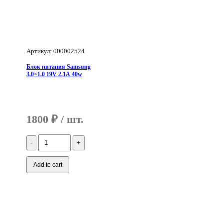
Артикул: 000002524
Блок питания Samsung
3.0×1.0 19V 2.1A 40w
1800
₽
Количество
Блок
питания
Samsung
Add to cart
3.0x1.0
19V
2.1A
40w