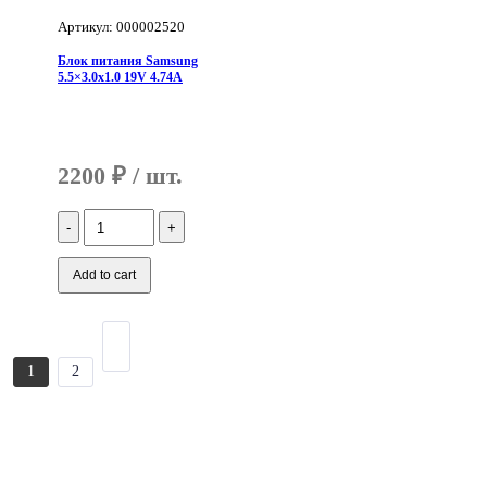
Артикул: 000002520
Блок питания Samsung
5.5×3.0x1.0 19V 4.74A
2200
₽
Количество
Блок
питания
Samsung
Add to cart
5.5x3.0x1.0
19V
4.74A
1
2