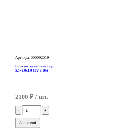
Артикул: 000002519
Блок питания Samsung
5.5×3.0x1.0 19V 3.16A
2100
₽
Количество
Блок
питания
Samsung
Add to cart
5.5x3.0x1.0