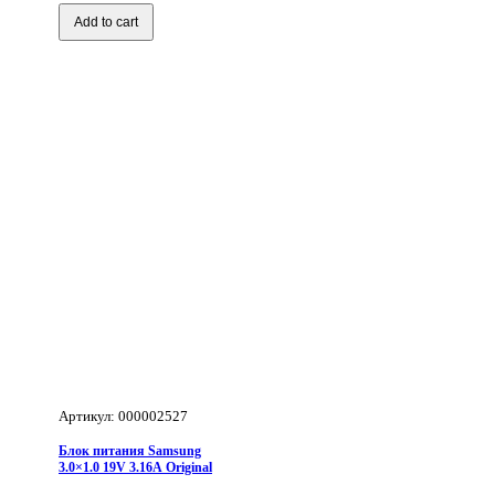
питания
Samsung
Add to cart
3.0x1.0
19V
3.16A
Артикул: 000002527
Блок питания Samsung
3.0×1.0 19V 3.16A Original