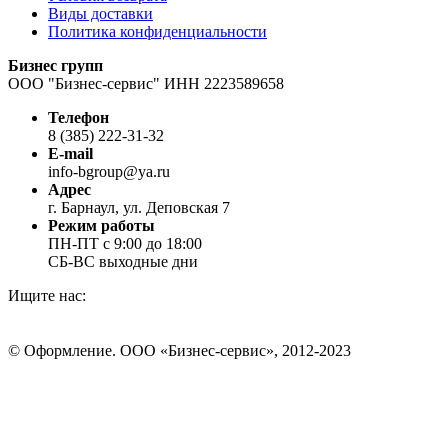
Виды доставки
Политика конфиденциальности
Бизнес групп
ООО "Бизнес-сервис" ИНН 2223589658
Телефон
8 (385) 222-31-32
E-mail
info-bgroup@ya.ru
Адрес
г. Барнаул, ул. Деповская 7
Режим работы
ПН-ПТ с 9:00 до 18:00
СБ-ВС выходные дни
Ищите нас:
Страница
Страница
Страница
Вконтакте
WhatsApp
Telegram
© Оформление. ООО «Бизнес-сервис», 2012-2023
открывается
открывается
открывается
в
в
в
Вверх
новом
новом
новом
окне
окне
окне